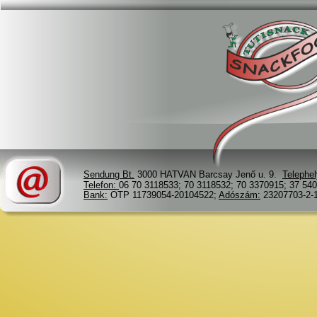
Sendung Bt.
 3000 HATVAN Barcsay Jenő u. 9.  
Telephel
Telefon: 
06 70 3118533; 70 3118532; 70 3370915; 37 540
Bank:
 OTP 11739054-20104522; 
Adószám:
 23207703-2-1