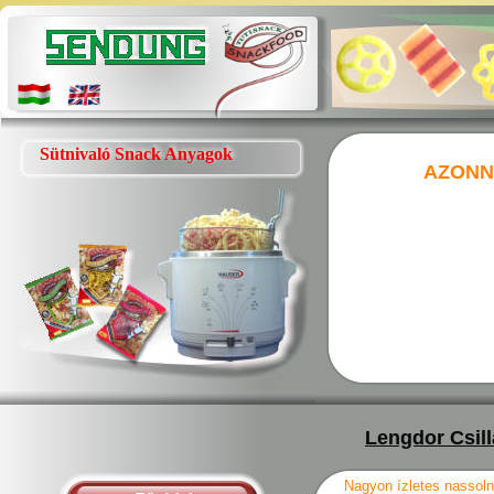
Sütnivaló Snack Anyagok
AZONN
Lengdor Csil
Nagyon ízletes nassoln