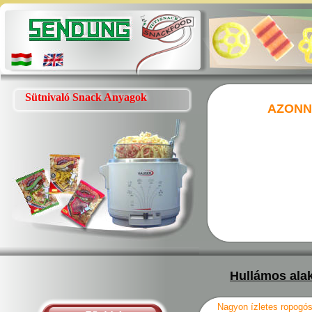
Sütnivaló Snack Anyagok
AZONN
Hullámos ala
Nagyon ízletes ropogós