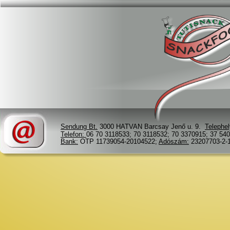
Sendung Bt.
 3000 HATVAN Barcsay Jenő u. 9.  
Telephel
Telefon: 
06 70 3118533; 70 3118532; 70 3370915; 37 540
Bank:
 OTP 11739054-20104522; 
Adószám:
 23207703-2-1